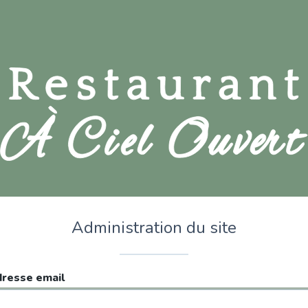
Administration du site
resse email